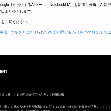
ogle社が提供するAIツール「NotebookLM」を活用し分析。AI
本日より公開します。
スをご覧ください。
音声化。オルタナに寄せられた2年分の問い合わせをPodcastとして
引法に基づく表示
開示情報
プレスキット
採用情報
営に関する基本方針
特定投資家制度に関するお知らせ
勧誘方針
反社会的勢力に対す
スタマーハラスメントに対する基本方針
サイバーセキュリティポリシー