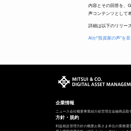
内容とその回答を、Go
声コンテンツとして
詳細は以下のリリー
AIが”投資家の声”を
企業情報
ニュース
会社概要
事業紹介
経営理念
金融商品取
方針・規約
利益相反管理方針の概要
お客さま本位の業務運
個人情報保護方針（プライバシーポリシー）
カ