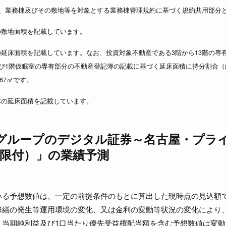
、業務棟及びその敷地等を対象とする業務棟管理規約に基づく規約共用部分
体の敷地面積を記載しています。
体の延床面積を記載しています。なお、投資対象不動産である3階から13階の
び1階仮眠室の専有部分の不動産登記簿の記載に基づく延床面積に持分割合（約4
.67㎡です。
全体の延床面積を記載しています。
グループのデジタル証券～名古屋・プラ
限付）」の業績予測
いる予想数値は、一定の前提条件のもとに算出した現時点の見込額
修繕の発生等運用環境の変化、又は金利の変動等状況の変化により
、当期純利益及び1口当たり優先受益権配当額を含む予想数値は変