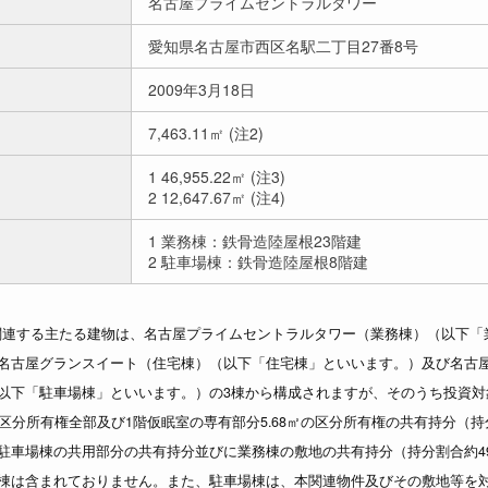
名古屋プライムセントラルタワー
愛知県名古屋市西区名駅二丁目27番8号
2009年3月18日
7,463.11㎡ (注2)
1 46,955.22㎡ (注3)
2 12,647.67㎡ (注4)
1 業務棟：鉄骨造陸屋根23階建
2 駐車場棟：鉄骨造陸屋根8階建
産に関連する主たる建物は、名古屋プライムセントラルタワー（業務棟）（以下
名古屋グランスイート（住宅棟）（以下「住宅棟」といいます。）及び名古
以下「駐車場棟」といいます。）の3棟から構成されますが、そのうち投資対
区分所有権全部及び1階仮眠室の専有部分5.68㎡の区分所有権の共有持分（持分
駐車場棟の共用部分の共有持分並びに業務棟の敷地の共有持分（持分割合約49
棟は含まれておりません。また、駐車場棟は、本関連物件及びその敷地等を