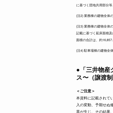
に基づく団地共用部分等
(注2) 業務棟の建物全
(注3) 業務棟の建物全
記載に基づく延床面積及
面積の合計は、約16,857
(注4) 駐車場棟の建物
●「三井物産
ス〜（譲渡制
＜ご注意＞
本資料に記載されて
入の変動、予期せぬ
異が生じ、その結果